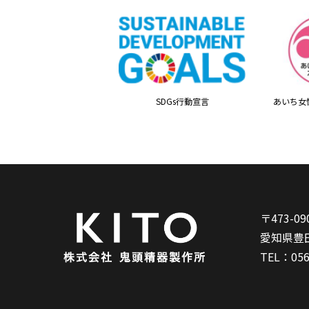
SDGs行動宣言
あいち女
〒473-09
愛知県豊
TEL：
056