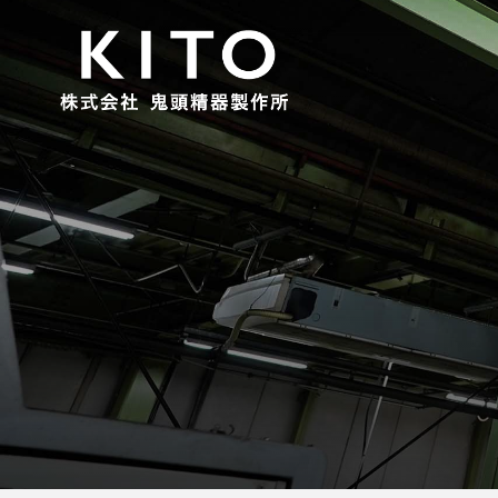
採用情報
回転工具修理
企業情報
鬼頭精器製作所のつよみ
詳しくはこちら
詳しくはこちら
詳しくはこちら
多種多様な業界に適合した確かなモノづくり
技術で、お客様の課題を解決します。
詳しくはこちら