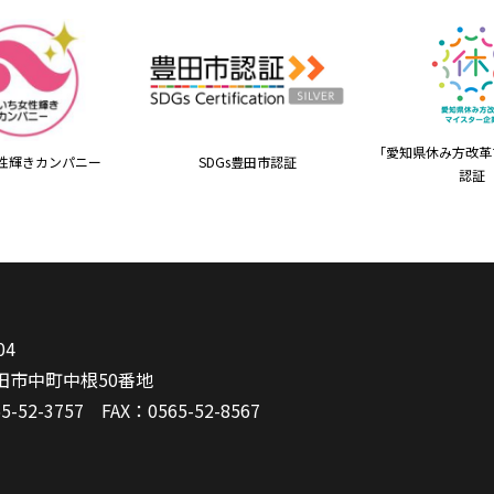
「愛知県休み方改革
性輝きカンパニー
SDGs豊田市認証
認証
04
田市中町中根50番地
5-52-3757
FAX：0565-52-8567