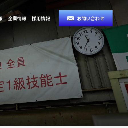
報
企業情報
採用情報
お問い合わせ
タビュ
研磨加
募集要項
一貫生産体制
回転工具の豆知識
新着情報
証体制