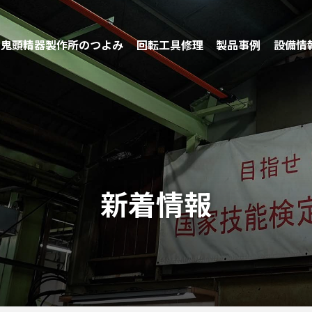
鬼頭精器製作所のつよみ
回転工具修理
製品事例
設備情
社員イン
研削・
働く環境
切削加工技術
ー
工技術
修理実績
環境への取組み
新着情報
短納期対応
品質保