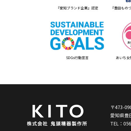
『愛知ブランド企業』認定
『豊田もの
SDGs行動宣言
あいち女
〒473-09
愛知県豊
TEL：
056