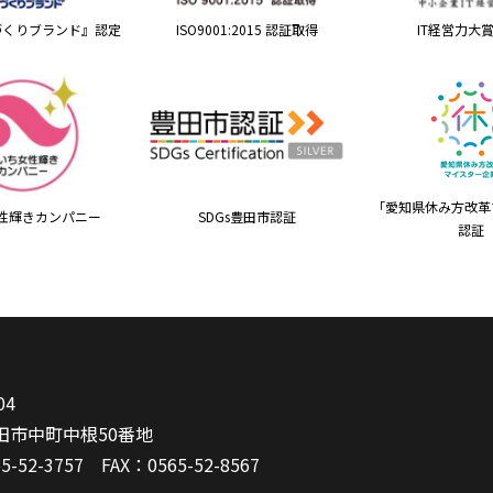
づくりブランド』認定
ISO9001:2015 認証取得
IT経営力大賞
「愛知県休み方改革
性輝きカンパニー
SDGs豊田市認証
認証
04
田市中町中根50番地
5-52-3757
FAX：0565-52-8567