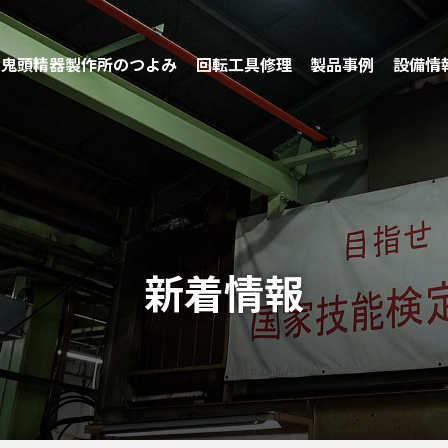
鬼頭精器製作所のつよみ
回転工具修理
製品事例
設備情
社員イン
研削・
働く環境
切削加工技術
ー
工技術
修理実績
環境への取組み
新着情報
短納期対応
品質保