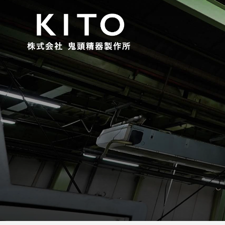
採用情報
回転工具修理
企業情報
鬼頭精器製作所のつよみ
詳しくはこちら
詳しくはこちら
詳しくはこちら
多種多様な業界に適合した確かなモノづくり
技術で、お客様の課題を解決します。
詳しくはこちら