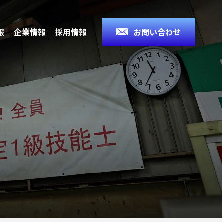
報
企業情報
採用情報
お問い合わせ
タビュ
研磨加
募集要項
一貫生産体制
回転工具の豆知識
新着情報
証体制